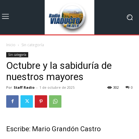
Inicio
Sin categoría
Sin categoría
Octubre y la sabiduría de
nuestros mayores
Por
Staff Radio
-
1 de octubre de 2025
302
0
Escribe: Mario Grandón Castro