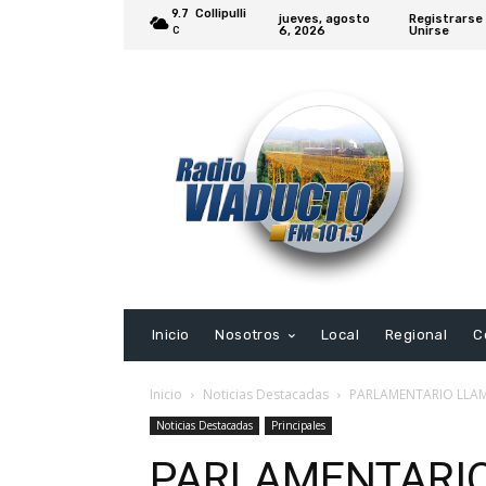
9.7
Collipulli
jueves, agosto
Registrarse 
6, 2026
Unirse
C
Inicio
Nosotros
Local
Regional
C
Inicio
Noticias Destacadas
PARLAMENTARIO LLAM
Noticias Destacadas
Principales
PARLAMENTARIO