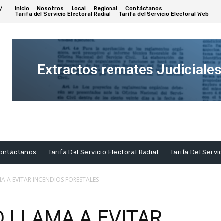
/
Inicio
Nosotros
Local
Regional
Contáctanos
Tarifa del Servicio Electoral Radial
Tarifa del Servicio Electoral Web
Extractos remates Judiciale
Ver
Extracto
ontáctanos
Tarifa Del Servicio Electoral Radial
Tarifa Del Servi
A A EVITAR INCENDIOS FORESTALES
 LLAMA A EVITAR