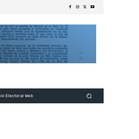
s
cio Electoral Web