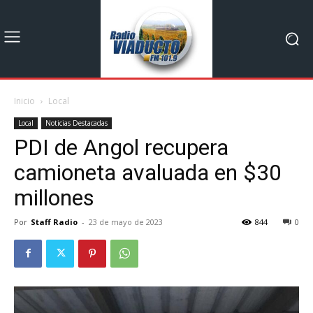
Inicio
Local
Local
Noticias Destacadas
PDI de Angol recupera
camioneta avaluada en $30
millones
Por
Staff Radio
-
23 de mayo de 2023
844
0