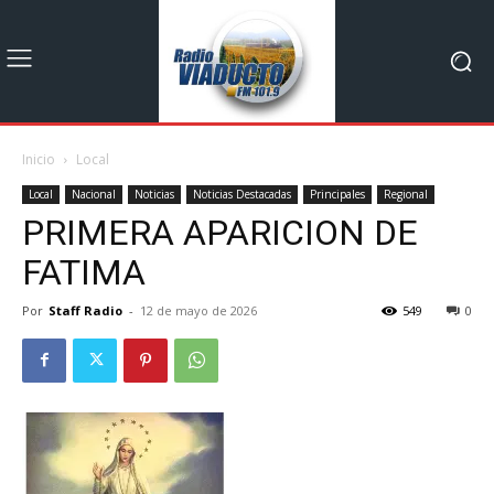
Inicio
Local
Local
Nacional
Noticias
Noticias Destacadas
Principales
Regional
PRIMERA APARICION DE
FATIMA
Por
Staff Radio
-
12 de mayo de 2026
549
0