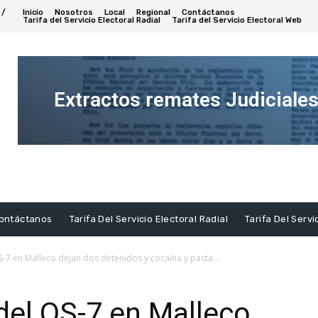
 /
Inicio
Nosotros
Local
Regional
Contáctanos
Tarifa del Servicio Electoral Radial
Tarifa del Servicio Electoral Web
Extractos remates Judiciale
Ver
Extracto
ontáctanos
Tarifa Del Servicio Electoral Radial
Tarifa Del Servi
-7 en Malleco dejan dos detenidos y cocaína y pasta...
del OS-7 en Malleco