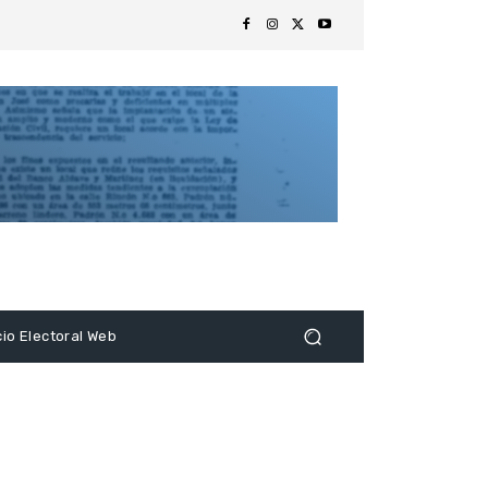
s
cio Electoral Web