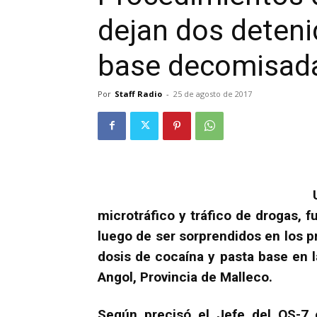
dejan dos deteni
base decomisad
Por
Staff Radio
-
25 de agosto de 2017
microtráfico y tráfico de drogas, 
luego de ser sorprendidos en los p
dosis de cocaína y pasta base en la
Angol, Provincia de Malleco.
Según precisó el Jefe del OS-7 