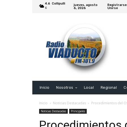
4.6
Collipulli
jueves, agosto
Registrarse
6, 2026
Unirse
C
Inicio
Nosotros
Local
Regional
C
Inicio
Noticias Destacadas
Procedimientos del OS
Noticias Destacadas
Principales
Procedimientos 