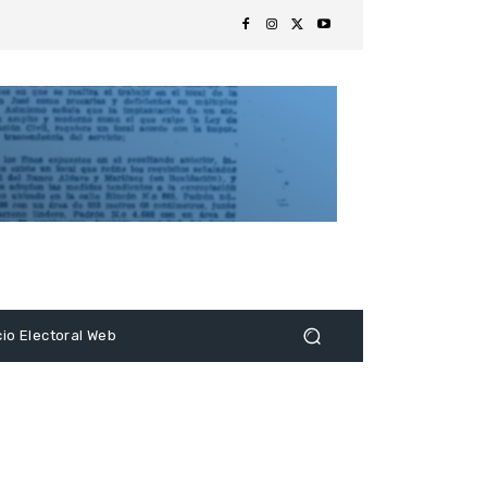
s
cio Electoral Web