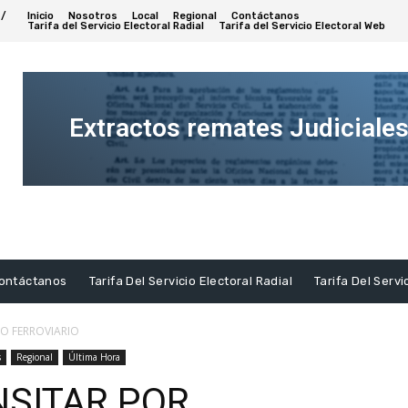
 /
Inicio
Nosotros
Local
Regional
Contáctanos
Tarifa del Servicio Electoral Radial
Tarifa del Servicio Electoral Web
Extractos remates Judiciale
Ver
Extracto
ontáctanos
Tarifa Del Servicio Electoral Radial
Tarifa Del Servi
O FERROVIARIO
s
Regional
Última Hora
NSITAR POR