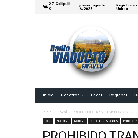
2.7
Collipulli
jueves, agosto
Registrarse
6, 2026
Unirse
C
Inicio
Nosotros
Local
Regional
C
Inicio
Local
PROHIBIDO TRANSITAR POR VIADUCT
Local
Nacional
Noticias
Noticias Destacadas
Principale
PROHIBIDO TRA