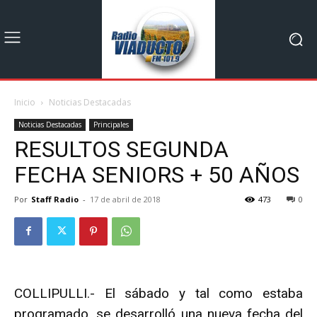
Inicio
Noticias Destacadas
Noticias Destacadas
Principales
RESULTOS SEGUNDA
FECHA SENIORS + 50 AÑOS
Por
Staff Radio
-
17 de abril de 2018
473
0
COLLIPULLI.- El sábado y tal como estaba
programado, se desarrolló una nueva fecha del