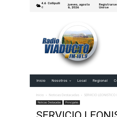
4.6
Collipulli
jueves, agosto
Registrarse
6, 2026
Unirse
C
Inicio
Nosotros
Local
Regional
C
Inicio
Noticias Destacadas
SERVICIO LEONISTICO
Noticias Destacadas
Principales
SERVICIO LEONI