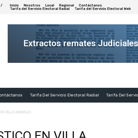
 /
Inicio
Nosotros
Local
Regional
Contáctanos
Tarifa del Servicio Electoral Radial
Tarifa del Servicio Electoral Web
Extractos remates Judiciale
Ver
Extracto
ontáctanos
Tarifa Del Servicio Electoral Radial
Tarifa Del Servi
 EN VILLA AMARGO
STICO EN VILLA