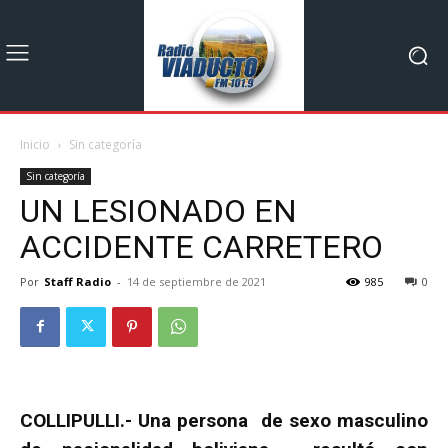
Inicio
Sin categoría
Sin categoría
UN LESIONADO EN
ACCIDENTE CARRETERO
Por
Staff Radio
-
14 de septiembre de 2021
985
0
COLLIPULLI.- Una persona de sexo masculino