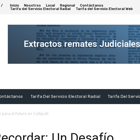
 /
Inicio
Nosotros
Local
Regional
Contáctanos
Tarifa del Servicio Electoral Radial
Tarifa del Servicio Electoral Web
Extractos remates Judiciale
Ver
Extracto
ontáctanos
Tarifa Del Servicio Electoral Radial
Tarifa Del Servi
para el Futuro en Collipulli
ecordar: Un Desafío