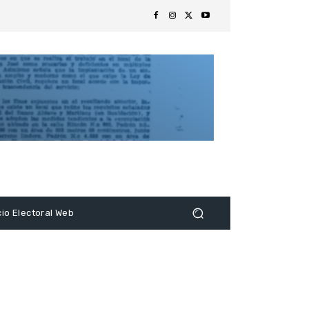
s
cio Electoral Web