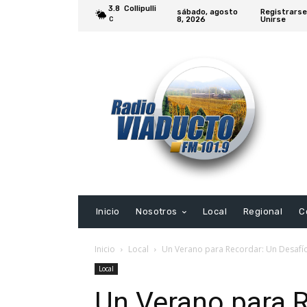
3.8
Collipulli
sábado, agosto
Registrarse
8, 2026
Unirse
C
Inicio
Nosotros
Local
Regional
C
Inicio
Local
Un Verano para Recordar: Un Desafío 
Local
Un Verano para R