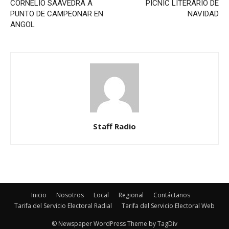
CORNELIO SAAVEDRA A
PICNIC LITERARIO DE
PUNTO DE CAMPEONAR EN
NAVIDAD
ANGOL
Staff Radio
Inicio
Nosotros
Local
Regional
Contáctanos
Tarifa del Servicio Electoral Radial
Tarifa del Servicio Electoral Web
© Newspaper WordPress Theme by TagDiv