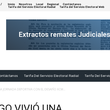
 /
Inicio
Nosotros
Local
Regional
Contáctanos
Tarifa del Servicio Electoral Radial
Tarifa del Servicio Electoral Web
Extractos remates Judiciale
Ver
Extracto
ontáctanos
Tarifa Del Servicio Electoral Radial
Tarifa Del Servi
SA JORNADA DEPORTIVA CON EL DESAFÍO XCM...
GO VIVIÓ UNA