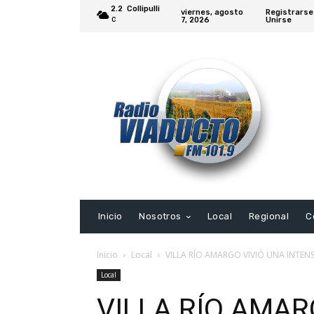
2.2
Collipulli
viernes, agosto
Registrarse
7, 2026
Unirse
C
Inicio
Nosotros
Local
Regional
C
Inicio
Local
VILLA RÍO AMARGO VIVIÓ UNA INTEN
Local
VILLA RÍO AMAR