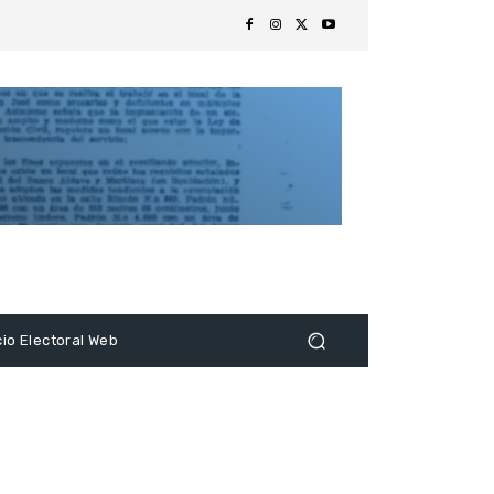
s
cio Electoral Web