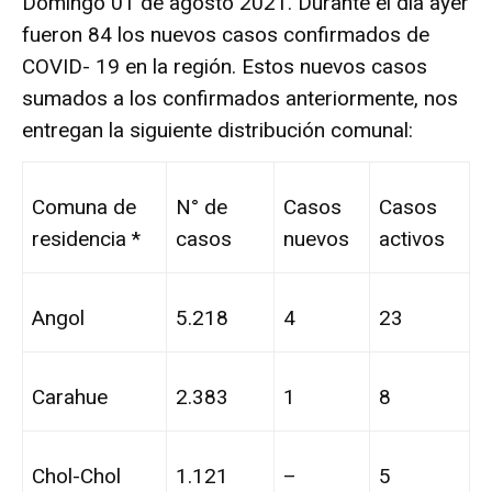
Domingo 01 de agosto 2021. Durante el día ayer
fueron 84 los nuevos casos confirmados de
COVID- 19 en la región. Estos nuevos casos
sumados a los confirmados anteriormente, nos
entregan la siguiente distribución comunal:
Comuna de
N° de
Casos
Casos
residencia *
casos
nuevos
activos
Angol
5.218
4
23
Carahue
2.383
1
8
Chol-Chol
1.121
–
5