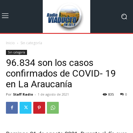
Inicio
Sin categoría
Sin categoría
96.834 son los casos
confirmados de COVID- 19
en La Araucanía
Por
Staff Radio
-
1 de agosto de 2021
835
0