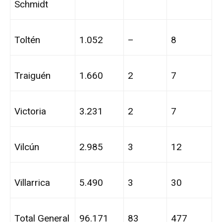
Schmidt
Toltén
1.052
–
8
Traiguén
1.660
2
7
Victoria
3.231
2
7
Vilcún
2.985
3
12
Villarrica
5.490
3
30
Total General
96.171
83
477