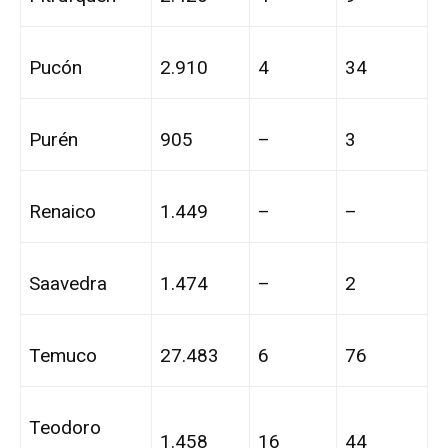
Pucón
2.910
4
34
Purén
905
–
3
Renaico
1.449
–
–
Saavedra
1.474
–
2
Temuco
27.483
6
76
Teodoro
1.458
16
44