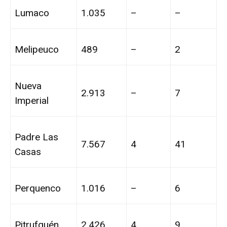
Lumaco
1.035
–
–
Melipeuco
489
–
2
Nueva
2.913
–
7
Imperial
Padre Las
7.567
4
41
Casas
Perquenco
1.016
–
6
Pitrufquén
2.426
4
9