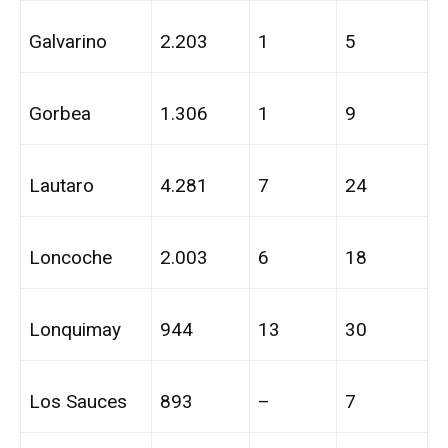
Galvarino
2.203
1
5
Gorbea
1.306
1
9
Lautaro
4.281
7
24
Loncoche
2.003
6
18
Lonquimay
944
13
30
Los Sauces
893
–
7