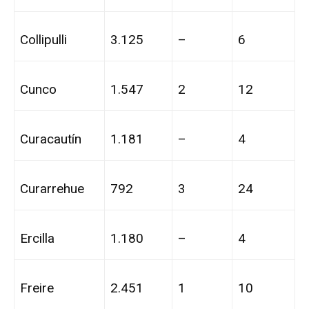
Collipulli
3.125
–
6
Cunco
1.547
2
12
Curacautín
1.181
–
4
Curarrehue
792
3
24
Ercilla
1.180
–
4
Freire
2.451
1
10