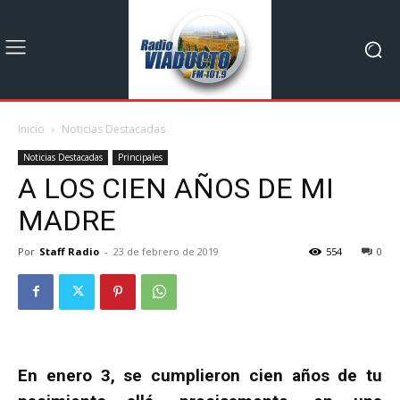
Inicio
Noticias Destacadas
Noticias Destacadas
Principales
A LOS CIEN AÑOS DE MI
MADRE
Por
Staff Radio
-
23 de febrero de 2019
554
0
En enero 3, se cumplieron cien años de tu