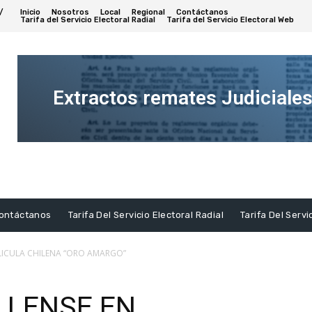
/
Inicio
Nosotros
Local
Regional
Contáctanos
Tarifa del Servicio Electoral Radial
Tarifa del Servicio Electoral Web
Extractos remates Judiciale
Ver
Extracto
ontáctanos
Tarifa Del Servicio Electoral Radial
Tarifa Del Servi
LICULA CHILENA “ORO AMARGO”
LLENSE EN