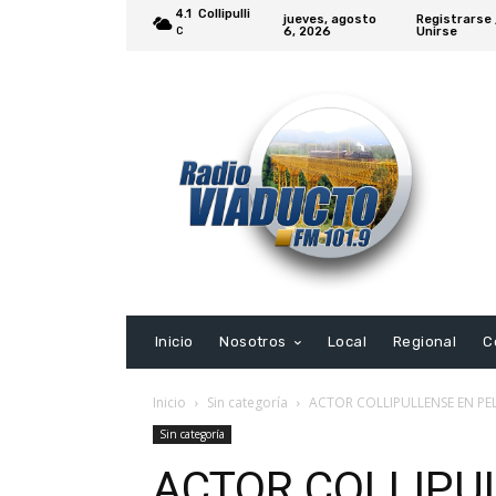
4.1
Collipulli
jueves, agosto
Registrarse 
6, 2026
Unirse
C
Inicio
Nosotros
Local
Regional
C
Inicio
Sin categoría
ACTOR COLLIPULLENSE EN PE
Sin categoría
ACTOR COLLIPU