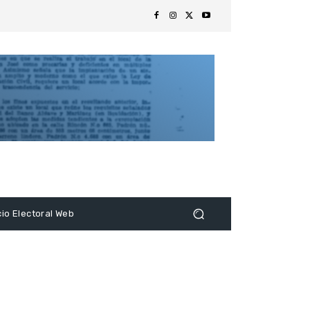
s
cio Electoral Web