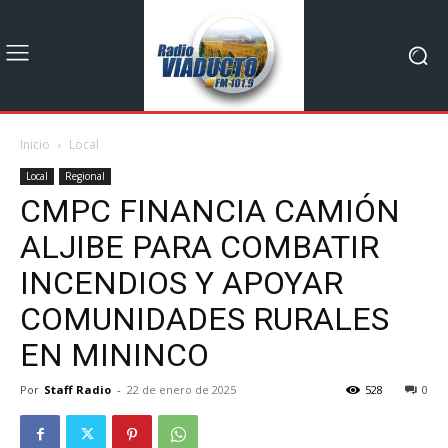
Inicio
Local
Local
Regional
CMPC FINANCIA CAMIÓN
ALJIBE PARA COMBATIR
INCENDIOS Y APOYAR
COMUNIDADES RURALES
EN MININCO
Por
Staff Radio
-
22 de enero de 2025
528
0