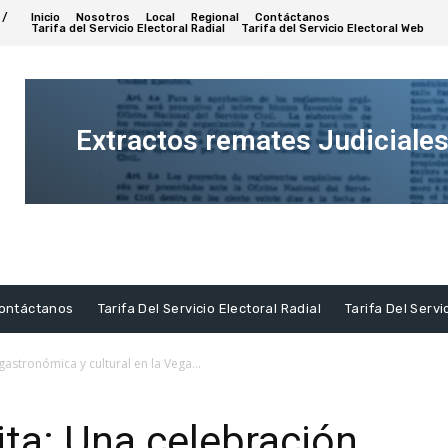
 /
Inicio
Nosotros
Local
Regional
Contáctanos
Tarifa del Servicio Electoral Radial
Tarifa del Servicio Electoral Web
Extractos remates Judiciale
Ver
Extracto
ontáctanos
Tarifa Del Servicio Electoral Radial
Tarifa Del Servi
gastronómica y cultural en la Vega...
ita: Una celebración