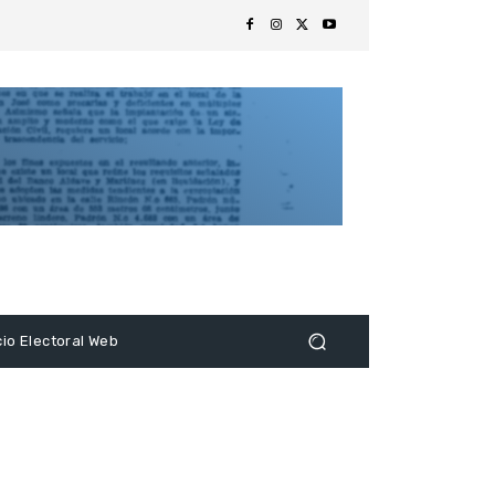
s
cio Electoral Web