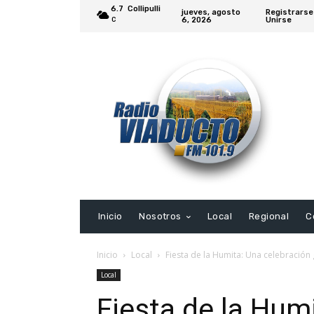
6.7
Collipulli
jueves, agosto
Registrarse
6, 2026
Unirse
C
Inicio
Nosotros
Local
Regional
C
Inicio
Local
Fiesta de la Humita: Una celebración 
Local
Fiesta de la Hum