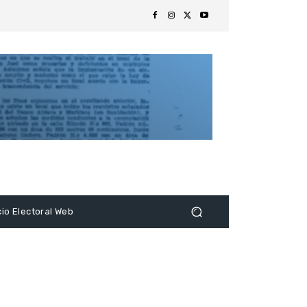
s
cio Electoral Web