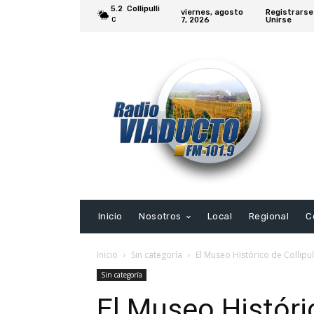
5.2
Collipulli
viernes, agosto
Registrarse
7, 2026
Unirse
C
Inicio
Nosotros
Local
Regional
C
Inicio
Sin categoría
El Museo Histórico de Collipul
Sin categoría
El Museo Históric