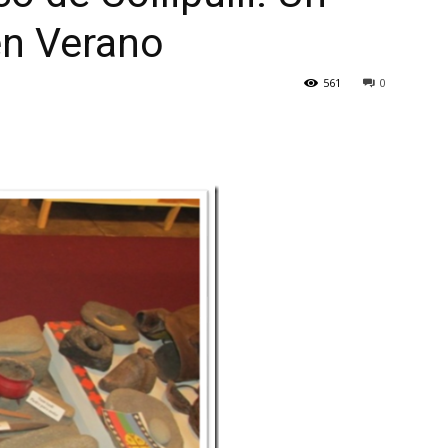
en Verano
561
0