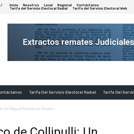
 /
Inicio
Nosotros
Local
Regional
Contáctanos
Tarifa del Servicio Electoral Radial
Tarifa del Servicio Electoral Web
Extractos remates Judiciale
Ver
Extracto
ontáctanos
Tarifa Del Servicio Electoral Radial
Tarifa Del Servi
li: Un Viaje al Pasado en Verano
o de Collipulli: Un