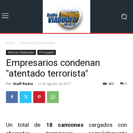
Inicio
Noticias Destacadas
Noticias Destacadas
Principales
Empresarios condenan
"atentado terrorista"
Por
Staff Radio
-
21 de agosto de 2017
403
0
Un total de
18 camiones
cargados con