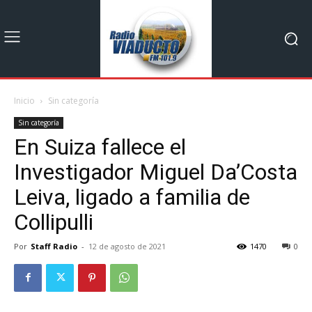
Inicio
Sin categoría
Sin categoría
En Suiza fallece el
Investigador Miguel Da’Costa
Leiva, ligado a familia de
Collipulli
Por
Staff Radio
-
12 de agosto de 2021
1470
0