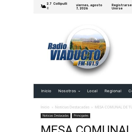
2.7
Collipulli
viernes, agosto
Registrarse
7, 2026
Unirse
C
Inicio
Nosotros
Local
Regional
C
Inicio
Noticias Destacadas
MESA COMUNAL DE TU
Noticias Destacadas
Principales
MESA COMUNAL 