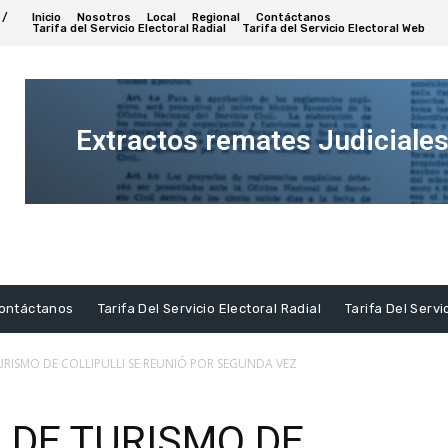
 /
Inicio
Nosotros
Local
Regional
Contáctanos
Tarifa del Servicio Electoral Radial
Tarifa del Servicio Electoral Web
Extractos remates Judiciale
Ver
Extracto
ontáctanos
Tarifa Del Servicio Electoral Radial
Tarifa Del Servi
RISMO DE COLLIPULLI SE REUNIÓ POR SEGUNDA VEZ
DE TURISMO DE