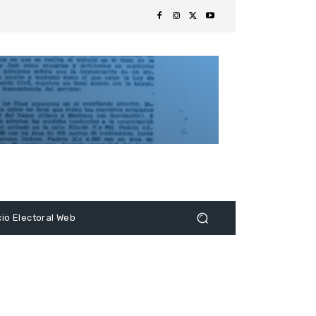
s
cio Electoral Web