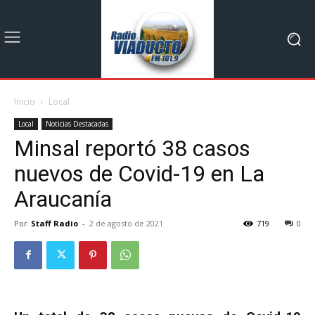
Inicio
Local
Local
Noticias Destacadas
Minsal reportó 38 casos
nuevos de Covid-19 en La
Araucanía
Por
Staff Radio
-
2 de agosto de 2021
719
0