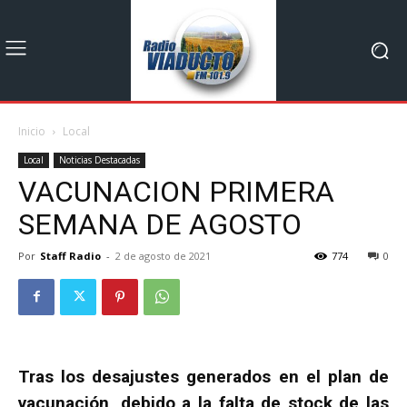
Inicio
Local
Local
Noticias Destacadas
VACUNACION PRIMERA
SEMANA DE AGOSTO
Por
Staff Radio
-
2 de agosto de 2021
774
0
Tras los desajustes generados en el plan de
vacunación, debido a la falta de stock de las