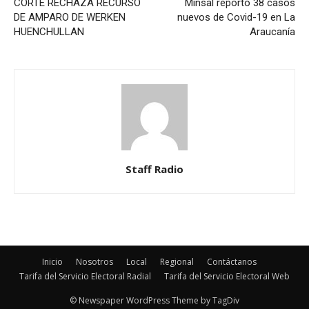
CORTE RECHAZA RECURSO
Minsal reportó 38 casos
DE AMPARO DE WERKEN
nuevos de Covid-19 en La
HUENCHULLAN
Araucanía
Staff Radio
Inicio
Nosotros
Local
Regional
Contáctanos
Tarifa del Servicio Electoral Radial
Tarifa del Servicio Electoral Web
© Newspaper WordPress Theme by TagDiv