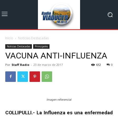
Inicio
Noticias Destacadas
Noticias Destacadas
Principales
VACUNA ANTI-INFLUENZA
Por
Staff Radio
-
23 de marzo de 2017
612
0
Imagen referencial
COLLIPULLI.- La Influenza es una enfermedad