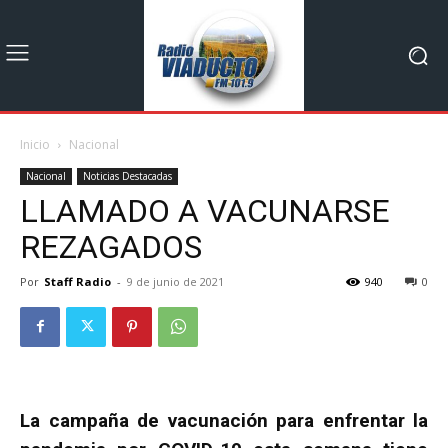
Inicio
Nacional
Nacional
Noticias Destacadas
LLAMADO A VACUNARSE
REZAGADOS
Por
Staff Radio
-
9 de junio de 2021
940
0
La campaña de vacunación para enfrentar la